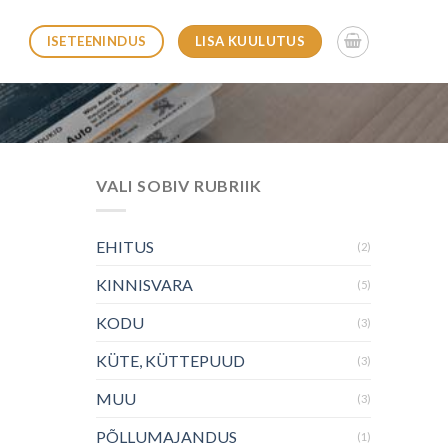
LISA KUULUTUS
ISETEENINDUS
VALI SOBIV RUBRIIK
EHITUS
(2)
KINNISVARA
(5)
KODU
(3)
KÜTE, KÜTTEPUUD
(3)
MUU
(3)
PÕLLUMAJANDUS
(1)