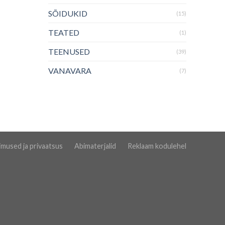
SÕIDUKID
(15)
TEATED
(1)
TEENUSED
(39)
VANAVARA
(7)
imused ja privaatsus
Abimaterjalid
Reklaam kodulehel