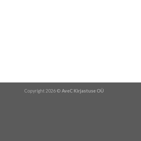
Copyright 2026 ©
AveC Kirjastuse OÜ