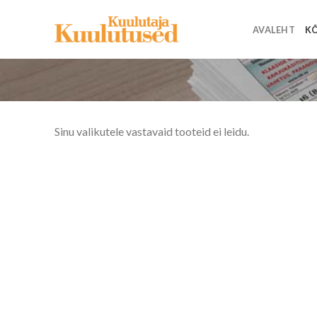
Skip
to
AVALEHT
KÕ
content
Sinu valikutele vastavaid tooteid ei leidu.