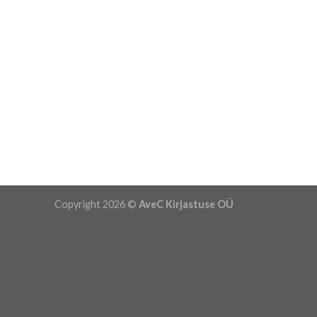
Copyright 2026 ©
AveC Kirjastuse OÜ