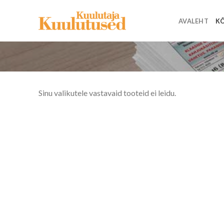
Skip
to
AVALEHT
KÕ
content
Sinu valikutele vastavaid tooteid ei leidu.