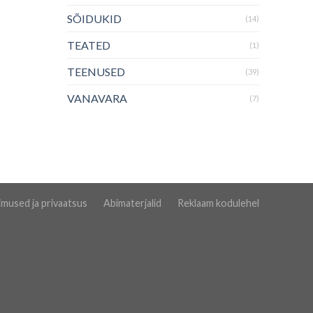
SÕIDUKID
(14)
TEATED
(1)
TEENUSED
(39)
VANAVARA
(7)
imused ja privaatsus
Abimaterjalid
Reklaam kodulehel