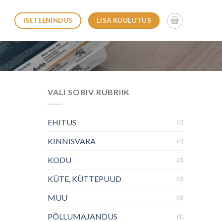
LISA KUULUTUS
ISETEENINDUS
VALI SOBIV RUBRIIK
EHITUS
(2)
KINNISVARA
(4)
KODU
(3)
KÜTE, KÜTTEPUUD
(3)
MUU
(3)
PÕLLUMAJANDUS
(1)