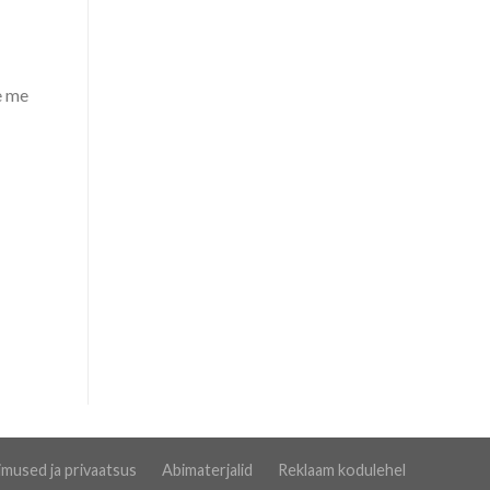
e me
imused ja privaatsus
Abimaterjalid
Reklaam kodulehel