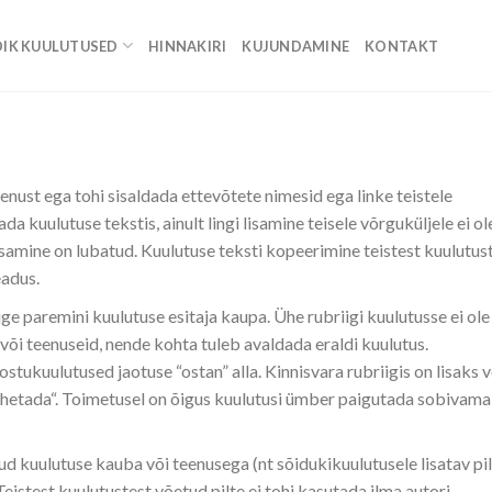
IK KUULUTUSED
HINNAKIRI
KUJUNDAMINE
KONTAKT
enust ega tohi sisaldada ettevõtete nimesid ega linke teistele
a kuulutuse tekstis, ainult lingi lisamine teisele võrguküljele ei ol
samine on lubatud. Kuulutuse teksti kopeerimine teistest kuulutust
eadus.
õige paremini kuulutuse esitaja kaupa. Ühe rubriigi kuulutusse ei ole
 või teenuseid, nende kohta tuleb avaldada eraldi kuulutus.
stukuulutused jaotuse “ostan” alla. Kinnisvara rubriigis on lisaks 
 „vahetada“. Toimetusel on õigus kuulutusi ümber paigutada sobivama
 kuulutuse kauba või teenusega (nt sõidukikuulutusele lisatav pi
eistest kuulutustest võetud pilte ei tohi kasutada ilma autori