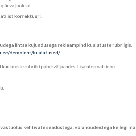
öpäeva jooksul.
tilist korrektuuri
.
dega lihtsa kujundusega reklaampind kuulutuste rubriigis.
a.ee/demoleht/kuulutused/
l kuulutuste rubriiki paberväljaandes. Lisainformatsioon
u.
n vastuolus kehtivate seadustega, võlanõudeid ega kellegi ma