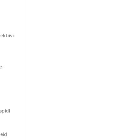
ektiivi
e-
spidi
neid