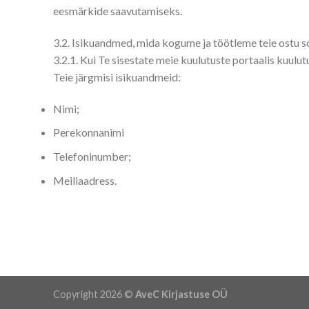
eesmärkide saavutamiseks.
3.2. Isikuandmed, mida kogume ja töötleme teie ostu s
3.2.1. Kui Te sisestate meie kuulutuste portaalis kuul
Teie järgmisi isikuandmeid:
Nimi;
Perekonnanimi
Telefoninumber;
Meiliaadress.
Copyright 2026 ©
AveC Kirjastuse OÜ