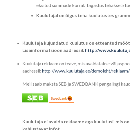
eksitud summade korral. Tagastus tehakse 5 tö
Kuulutajal on õigus teha kuulutustes gramma
Kuulutaja kujundatud kuulutus on etteantud mõõtu
Lisainformatsioon aadressil:
http://www.kuulutaj
Kuulutaja reklaam on teave, mis avaldatakse väljaspoo
aadressil:
http://www.kuulutaja.ee/demoleht/reklaam/
Meil saab maksta SEB ja SWEDBANK pangalingi kaud
Kuulutaja ei avalda reklaame ega kuulutusi, mis o
kahjustavat infot.