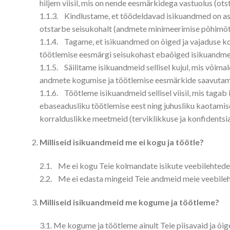
hiljem viisil, mis on nende eesmärkidega vastuolus (o
1.1.3. Kindlustame, et töödeldavad isikuandmed on asja
otstarbe seisukohalt (andmete minimeerimise põhimõt
1.1.4. Tagame, et isikuandmed on õiged ja vajaduse ko
töötlemise eesmärgi seisukohast ebaõiged isikuandme
1.1.5. Säilitame isikuandmeid sellisel kujul, mis võimal
andmete kogumise ja töötlemise eesmärkide saavutami
1.1.6. Töötleme isikuandmeid sellisel viisil, mis tagab
ebaseadusliku töötlemise eest ning juhusliku kaotamise
korralduslikke meetmeid (terviklikkuse ja konfidentsi
Milliseid isikuandmeid me ei kogu ja töötle?
2.1. Me ei kogu Teie kolmandate isikute veebilehtede l
2.2. Me ei edasta mingeid Teie andmeid meie veebilehe 
Milliseid isikuandmeid me kogume ja töötleme?
3.1. Me kogume ja töötleme ainult Teie piisavaid ja õi