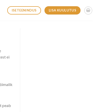
LISA KUULUTUS
ISETEENINDUS
e
est ei
võimalik
lt peab