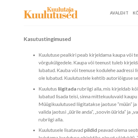
Skip
to
AVALEHT
KÕ
content
Kasutustingimused
Kuulutuse pealkiri peab kirjeldama kaupa või te
võrgukülgedele. Kaupa või teenust tuleb kirjeldad
lubatud. Kauba või teenuse kodulehe aadressi li
ole lubatud. Kuulutustele kehtib autoriõiguse s
Kuulutus
liigitada
rubriigi alla, mis kirjeldab k
lubatud lisada teisi, sinna mittekuuluvaid kaupu
Müügikuulutused liigitatakse jaotuse “müün” ja o
valida jaotusi „üürile anda“, „soovin üürida“ ja
rubriigi alla.
Kuulutusele lisatavad
pildid
peavad olema seotud
kujutama kuulutuse objektiks olevat sõidukit). T