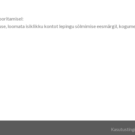
ooritamisel:
utuse, loomata isiklikku kontot lepingu sõlmimise eesmärgil, kogum
Kasutusting