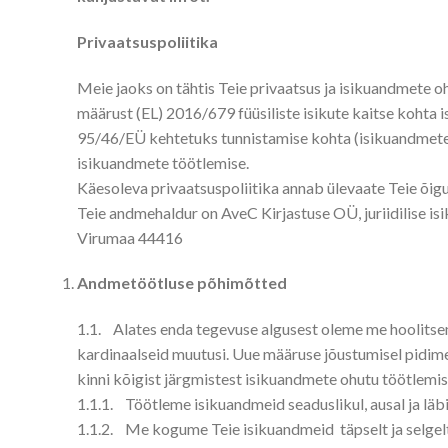
Privaatsuspoliitika
Meie jaoks on tähtis Teie privaatsus ja isikuandmete o
määrust (EL) 2016/679 füüsiliste isikute kaitse kohta i
95/46/EÜ kehtetuks tunnistamise kohta (isikuandmete ka
isikuandmete töötlemise.
Käesoleva privaatsuspoliitika annab ülevaate Teie õi
Teie andmehaldur on AveC Kirjastuse OÜ, juriidilise is
Virumaa 44416
Andmetöötluse põhimõtted
1.1. Alates enda tegevuse algusest oleme me hoolitsen
kardinaalseid muutusi. Uue määruse jõustumisel pidim
kinni kõigist järgmistest isikuandmete ohutu töötlemi
1.1.1. Töötleme isikuandmeid seaduslikul, ausal ja läbi
1.1.2. Me kogume Teie isikuandmeid täpselt ja selgelt