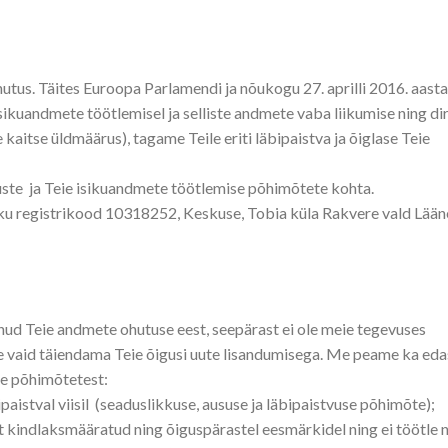
hutus. Täites Euroopa Parlamendi ja nõukogu 27. aprilli 2016. aasta
sikuandmete töötlemisel ja selliste andmete vaba liikumise ning dir
itse üldmäärus), tagame Teile eriti läbipaistva ja õiglase Teie
guste ja Teie isikuandmete töötlemise põhimõtete kohta.
iku registrikood
10318252, Keskuse, Tobia küla Rakvere vald Lään
ud Teie andmete ohutuse eest, seepärast ei ole meie tegevuses
e vaid täiendama Teie õigusi uute lisandumisega. Me peame ka eda
se põhimõtetest:
paistval viisil (seaduslikkuse, aususe ja läbipaistvuse põhimõte);
 kindlaksmääratud ning õiguspärastel eesmärkidel ning ei töötle 