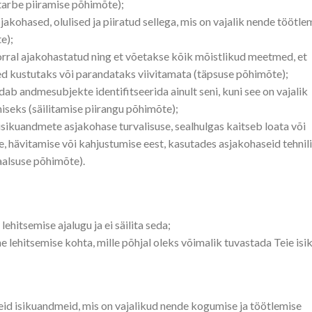
tstarbe piiramise põhimõte);
kohased, olulised ja piiratud sellega, mis on vajalik nende töötle
e);
rral ajakohastatud ning et võetakse kõik mõistlikud meetmed, et
d kustutaks või parandataks viivitamata (täpsuse põhimõte);
dab andmesubjekte identifitseerida ainult seni, kuni see on vajalik
seks (säilitamise piirangu põhimõte);
 isikuandmete asjakohase turvalisuse, sealhulgas kaitseb loata või
, hävitamise või kahjustumise eest, kasutades asjakohaseid tehnili
aalsuse põhimõte).
ehitsemise ajalugu ja ei säilita seda;
lehitsemise kohta, mille põhjal oleks võimalik tuvastada Teie isi
geid isikuandmeid, mis on vajalikud nende kogumise ja töötlemise