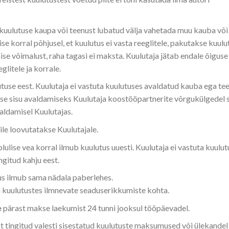
 kuulutuse kaupa või teenust lubatud välja vahetada muu kauba või
e korral põhjusel, et kuulutus ei vasta reeglitele, pakutakse kuulu
ise võimalust, raha tagasi ei maksta. Kuulutaja jätab endale õiguse
glitele ja korrale.
use eest. Kuulutaja ei vastuta kuulutuses avaldatud kauba ega te
tuse sisu avaldamiseks Kuulutaja koostööpartnerite võrgukülgedel
valdamisel Kuulutajas.
dile loovutatakse Kuulutajale.
lulise vea korral ilmub kuulutus uuesti. Kuulutaja ei vastuta kuulut
ngitud kahju eest.
tus ilmub sama nädala paberlehes.
 kuulutustes ilmnevate seaduserikkumiste kohta.
e
pärast makse laekumist 24 tunni jooksul tööpäevadel.
st tingitud valesti sisestatud kuulutuste maksumused või ülekandel