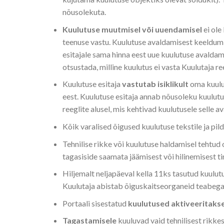
nõusolekuta.
Kuulutuse muutmisel või uuendamisel
ei ole
teenuse vastu. Kuulutuse avaldamisest keeldumis
esitajale sama hinna eest uue kuulutuse avaldam
otsustada, milline kuulutus ei vasta Kuulutaja ree
Kuulutuse esitaja
vastutab isiklikult
oma kuulut
eest. Kuulutuse esitaja annab nõusoleku kuulu
reeglite alusel, mis kehtivad kuulutusele selle a
Kõik varalised õigused kuulutuse tekstile ja pil
Tehnilise rikke või kuulutuse haldamisel tehtud o
tagasiside saamata jäämisest või hilinemisest ti
Hiljemalt neljapäeval kella 11ks tasutud kuulu
Kuulutaja abistab õiguskaitseorganeid teabega
Portaali sisestatud
kuulutused aktiveeritaks
Tagastamisele
kuuluvad vaid tehnilisest rikke