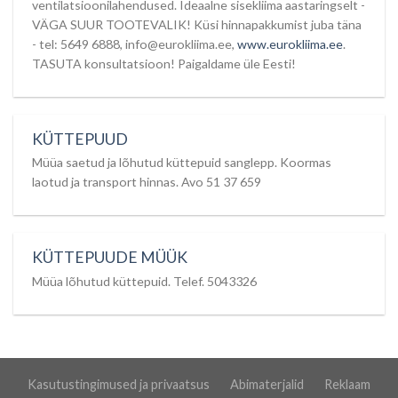
ventilatsioonilahendused. Ideaalne sisekliima aastaringselt -
VÄGA SUUR TOOTEVALIK! Küsi hinnapakkumist juba täna
- tel: 5649 6888, info@eurokliima.ee,
www.eurokliima.ee
.
TASUTA konsultatsioon! Paigaldame üle Eesti!
KÜTTEPUUD
Müüa saetud ja lõhutud küttepuid sanglepp. Koormas
laotud ja transport hinnas. Avo 51 37 659
KÜTTEPUUDE MÜÜK
Müüa lõhutud küttepuid. Telef. 5043326
Kasutustingimused ja privaatsus
Abimaterjalid
Reklaam