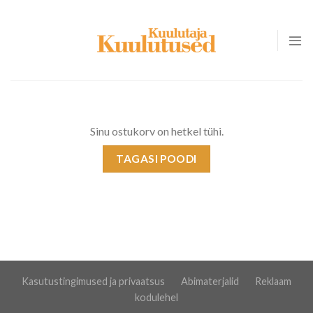
Skip
to
content
Sinu ostukorv on hetkel tühi.
TAGASI POODI
Kasutustingimused ja privaatsus
Abimaterjalid
Reklaam
kodulehel