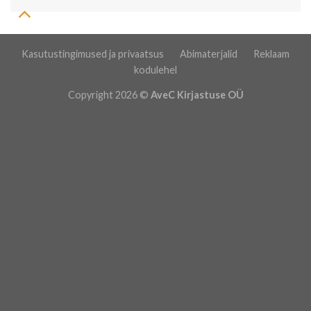
Kasutustingimused ja privaatsus
Abimaterjalid
Reklaam
kodulehel
Copyright 2026 ©
AveC Kirjastuse OÜ