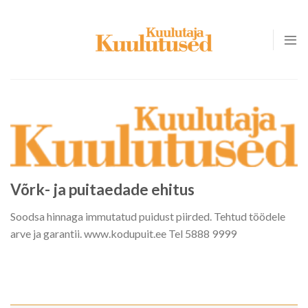
Skip
to
content
Võrk- ja puitaedade ehitus
Soodsa hinnaga immutatud puidust piirded. Tehtud töödele
arve ja garantii. www.kodupuit.ee Tel 5888 9999