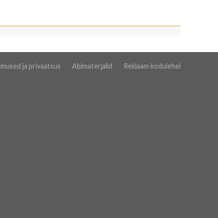
imused ja privaatsus
Abimaterjalid
Reklaam kodulehel