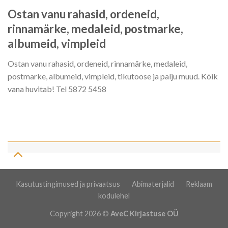
Ostan vanu rahasid, ordeneid,
rinnamärke, medaleid, postmarke,
albumeid, vimpleid
Ostan vanu rahasid, ordeneid, rinnamärke, medaleid,
postmarke, albumeid, vimpleid, tikutoose ja palju muud. Kõik
vana huvitab! Tel 5872 5458
Kasutustingimused ja privaatsus
Abimaterjalid
Reklaam
kodulehel
Copyright 2026 ©
AveC Kirjastuse OÜ