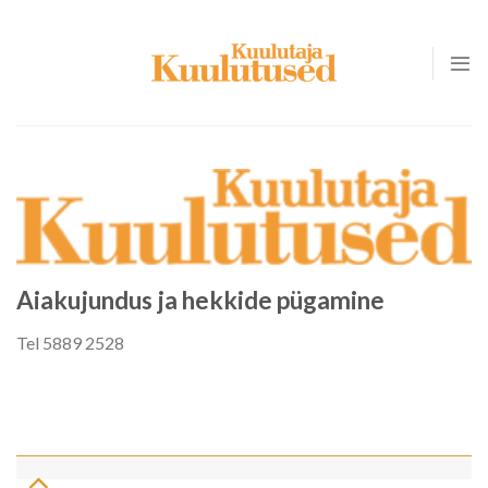
Skip
to
content
Aiakujundus ja hekkide pügamine
Tel 5889 2528